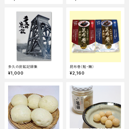
多久の炭鉱記録集
昆布巻（鮭・鯖）
¥1,000
¥2,160