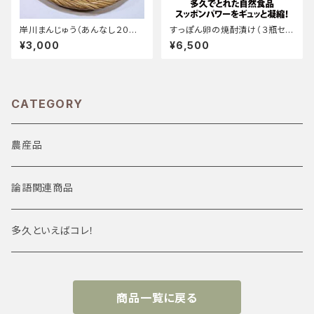
岸川まんじゅう（あんなし２０個）
すっぽん卵の焼酎漬け（３瓶セッ
【森上商店】
ト）
¥3,000
¥6,500
CATEGORY
農産品
論語関連商品
多久といえばコレ！
商品一覧に戻る