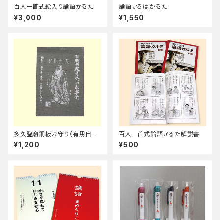
百人一首式絵入り論語かるた
論語いろはかるた
¥3,000
¥1,550
多久聖廟銅板お守り（有朋自遠
百人一首式論語かるた解説書
方来。不亦楽乎。）
¥1,200
¥500