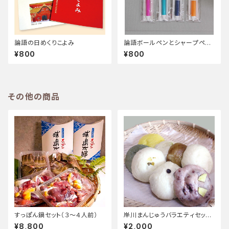
論語の日めくりこよみ
論語ボールペンとシャープペン
のセット
¥800
¥800
その他の商品
すっぽん鍋セット（３～４人前）
岸川まんじゅうバラエティセット
【森上商店】
¥8,800
¥2,000