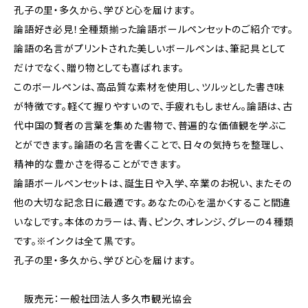
孔子の里・多久から、学びと心を届けます。
論語好き必見！全種類揃った論語ボールペンセットのご紹介です。
論語の名言がプリントされた美しいボールペンは、筆記具として
だけでなく、贈り物としても喜ばれます。
このボールペンは、高品質な素材を使用し、ツルッとした書き味
が特徴です。軽くて握りやすいので、手疲れもしません。論語は、古
代中国の賢者の言葉を集めた書物で、普遍的な価値観を学ぶこ
とができます。論語の名言を書くことで、日々の気持ちを整理し、
精神的な豊かさを得ることができます。
論語ボールペンセットは、誕生日や入学、卒業のお祝い、またその
他の大切な記念日に最適です。あなたの心を温かくすること間違
いなしです。本体のカラーは、青、ピンク、オレンジ、グレーの４種類
です。※インクは全て黒です。
孔子の里・多久から、学びと心を届けます。
販売元：一般社団法人多久市観光協会